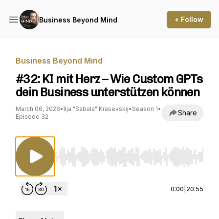
+ Follow
Business Beyond Mind
Business Beyond Mind
#32: KI mit Herz – Wie Custom GPTs
dein Business unterstützen können
March 06, 2026
•
Ilja "Sabala" Krasevskij
•
Season 1
•
Share
Episode 32
Use Left/Right to seek, Home/End to jump to st
0:00
|
20:55