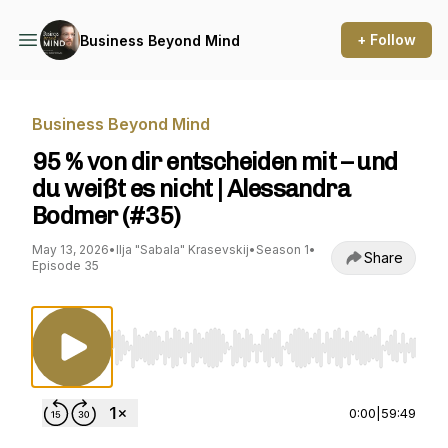
+ Follow
Business Beyond Mind
Business Beyond Mind
95 % von dir entscheiden mit – und
du weißt es nicht | Alessandra
Bodmer (#35)
May 13, 2026
•
Ilja "Sabala" Krasevskij
•
Season 1
•
Share
Episode 35
Use Left/Right to seek, Home/End to jump to st
0:00
|
59:49