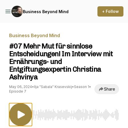
+ Follow
Business Beyond Mind
Business Beyond Mind
#07 Mehr Mut für sinnlose
Entscheidungen! Im Interview mit
Ernährungs- und
Entgiftungsexpertin Christina
Ashvinya
May 06, 2024
•
Ilja "Sabala" Krasevskij
•
Season 1
•
Share
Episode 7
Use Left/Right to seek, Home/End to jump to st