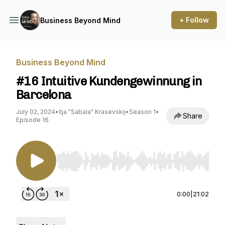
+ Follow
Business Beyond Mind
Business Beyond Mind
#16 Intuitive Kundengewinnung in
Barcelona
July 02, 2024
•
Ilja "Sabala" Krasevskij
•
Season 1
•
Share
Episode 16
Use Left/Right to seek, Home/End to jump to st
0:00
|
21:02