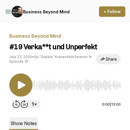
+ Follow
Business Beyond Mind
Business Beyond Mind
#19 Verka**t und Unperfekt
July 23, 2024
•
Ilja "Sabala" Krasevskij
•
Season 1
•
Share
Episode 19
Use Left/Right to seek, Home/End to jump to st
0:00
|
13:00
Show Notes