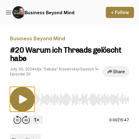
+ Follow
Business Beyond Mind
Business Beyond Mind
#20 Warum ich Threads gelöscht
habe
July 30, 2024
•
Ilja "Sabala" Krasevskij
•
Season 1
•
Share
Episode 20
Use Left/Right to seek, Home/End to jump to st
0:00
|
15:47